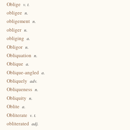
Oblige
v. t.
obligee
n.
obligement
n.
obliger
n.
obliging
a.
Obligor
n.
Obliquation
n.
Oblique
a.
Oblique-angled
a.
Obliquely
adv.
Obliqueness
n.
Obliquity
n.
Oblite
a.
Obliterate
v. t.
obliterated
adj.