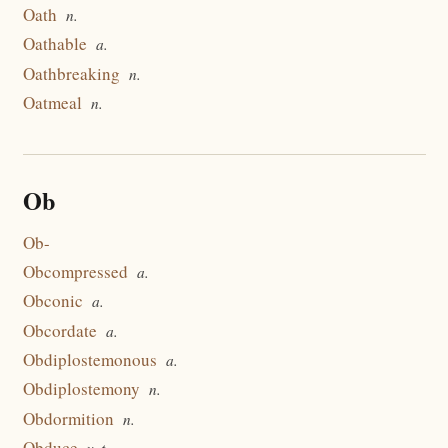
Oath
n.
Oathable
a.
Oathbreaking
n.
Oatmeal
n.
Ob
Ob-
Obcompressed
a.
Obconic
a.
Obcordate
a.
Obdiplostemonous
a.
Obdiplostemony
n.
Obdormition
n.
Obduce