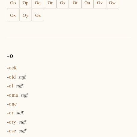
Oo
Op
Oq
Or
Os
Ot
Ou
Ov
Ow
Ox
Oy
Oz
-o
-ock
-oid
suff.
-ol
suff.
-oma
suff.
-one
-or
suff.
-ory
suff.
-ose
suff.