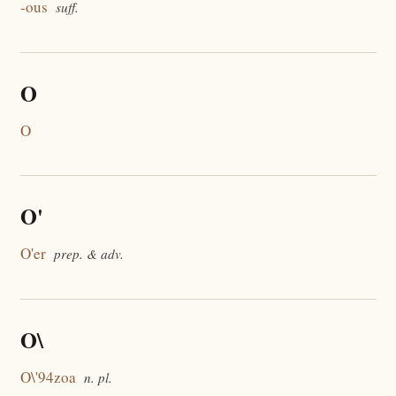
-ous
suff.
O
O
O'
O'er
prep. & adv.
O\
O\'94zoa
n. pl.