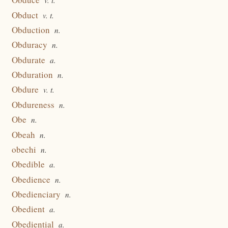
v. t.
Obduct
v. t.
Obduction
n.
Obduracy
n.
Obdurate
a.
Obduration
n.
Obdure
v. t.
Obdureness
n.
Obe
n.
Obeah
n.
obechi
n.
Obedible
a.
Obedience
n.
Obedienciary
n.
Obedient
a.
Obediential
a.