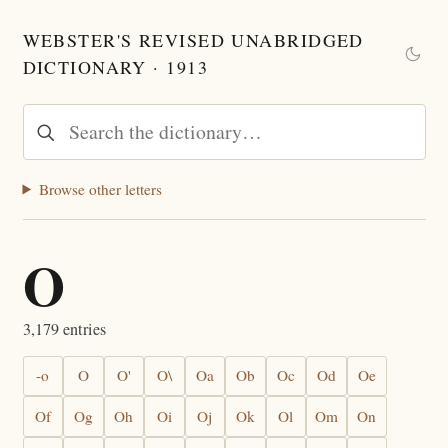
WEBSTER'S REVISED UNABRIDGED
DICTIONARY · 1913
Browse other letters
O
3,179 entries
-o
O
O'
O\
Oa
Ob
Oc
Od
Oe
Of
Og
Oh
Oi
Oj
Ok
Ol
Om
On