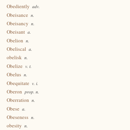
Obediently
adv.
Obeisance
n.
Obeisancy
n.
Obeisant
a.
Obelion
n.
Obeliscal
a.
obelisk
n.
Obelize
v. t.
Obelus
n.
Obequitate
v. i.
Oberon
prop. n.
Oberration
n.
Obese
a.
Obeseness
n.
obesity
n.