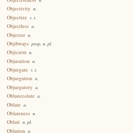
n.
Objectivity
n.
Objectize
v. t.
Objectless
a.
Objector
n.
Objibways
prop. n. pl.
Objicient
n.
Objuration
n.
Objurgate
v. t.
Objurgation
n.
Objurgatory
a.
Oblanceolate
a.
Oblate
a.
Oblateness
n.
Oblati
n. pl.
Oblation
n.