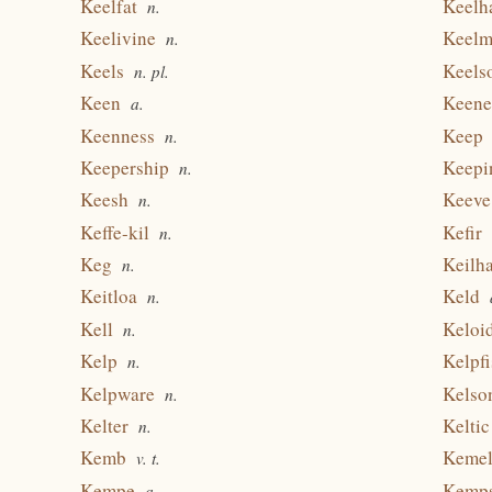
Keelfat
Keelh
n.
Keelivine
Keelm
n.
Keels
Keels
n. pl.
Keen
Keene
a.
Keenness
Keep
n.
Keepership
Keepi
n.
Keesh
Keeve
n.
Keffe-kil
Kefir
n.
Keg
Keilha
n.
Keitloa
Keld
n.
Kell
Keloi
n.
Kelp
Kelpfi
n.
Kelpware
Kelso
n.
Kelter
Keltic
n.
Kemb
Kemel
v. t.
Kempe
Kemp
a.