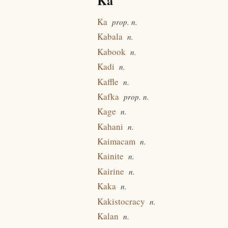
Ka
Ka
prop. n.
Kabala
n.
Kabook
n.
Kadi
n.
Kaffle
n.
Kafka
prop. n.
Kage
n.
Kahani
n.
Kaimacam
n.
Kainite
n.
Kairine
n.
Kaka
n.
Kakistocracy
n.
Kalan
n.