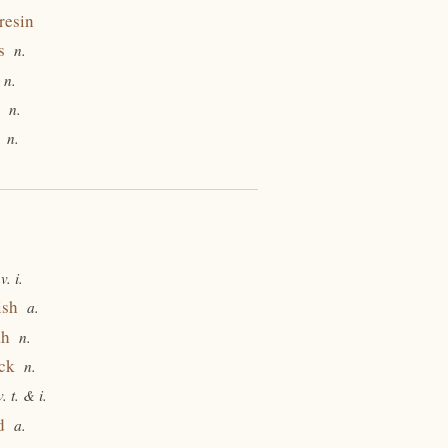
resin
s
n.
n.
n.
n.
v. i.
ish
a.
ah
n.
ck
n.
v. t. & i.
d
a.