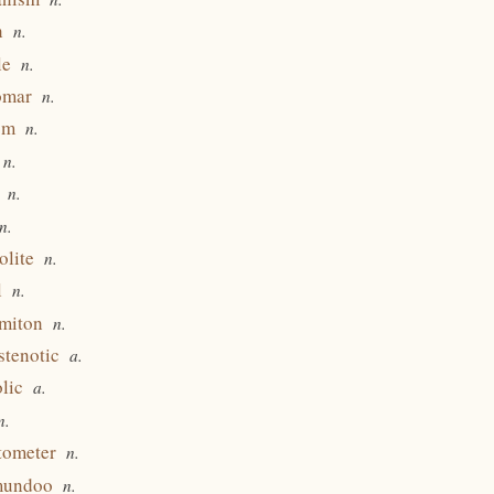
n
n.
le
n.
omar
n.
sm
n.
n.
n.
n.
olite
n.
l
n.
miton
n.
stenotic
a.
lic
a.
n.
tometer
n.
mundoo
n.