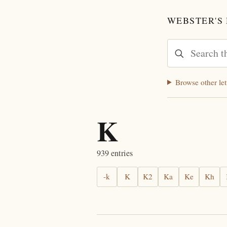
WEBSTER'S 
Browse other let
K
939 entries
-k
K
K2
Ka
Ke
Kh