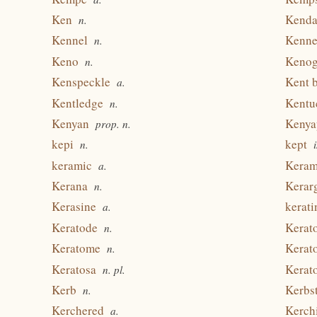
Ken
Kenda
n.
Kennel
Kenne
n.
Keno
Kenog
n.
Kenspeckle
Kent 
a.
Kentledge
Kentu
n.
Kenyan
Kenya
prop. n.
kepi
kept
n.
keramic
Keram
a.
Kerana
Kerarg
n.
Kerasine
kerati
a.
Keratode
Kerat
n.
Keratome
Kerat
n.
Keratosa
Kerat
n. pl.
Kerb
Kerbs
n.
Kerchered
Kerch
a.