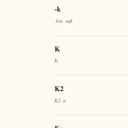
-k
-kin
suff.
K
K
K2
K2
n.