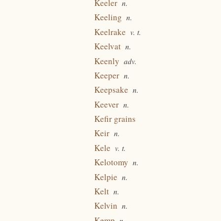
Keeler
n.
Keeling
n.
Keelrake
v. t.
Keelvat
n.
Keenly
adv.
Keeper
n.
Keepsake
n.
Keever
n.
Kefir grains
Keir
n.
Kele
v. t.
Kelotomy
n.
Kelpie
n.
Kelt
n.
Kelvin
n.
Kemp
n.