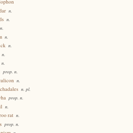
dophon
dar
n.
ds
n.
n.
m
n.
uck
n.
n.
n.
t
prop. n.
ulicon
n.
chadales
n. pl.
wha
prop. n.
l
n.
oo rat
n.
s
prop. n.
anism
n.