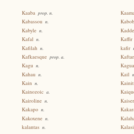
Kaaba
Kaam
prop. n.
Kabassou
Kabo
n.
Kabyle
Kadde
n.
Kafal
Kaffir
n.
Kafilah
kafir
n.
Kafkaesque
Kafta
prop. a.
Kagu
Kagu
n.
Kahau
Kail
n.
n
Kain
Kainit
n.
Kainozoic
Kaiqu
a.
Kairoline
Kaise
n.
Kakapo
Kakara
n.
Kakoxene
Kalah
n.
kalantas
Kalasi
n.