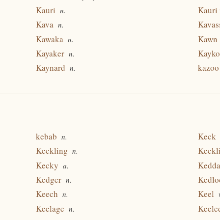
Kauri
Kauri 
n.
Kava
Kavas
n.
Kawaka
Kawn
n.
Kayaker
Kayko
n.
Kaynard
kazoo
n.
kebab
Keck
n.
Keckling
Keckl
n.
Kecky
Kedd
a.
Kedger
Kedlo
n.
Keech
Keel
n.
Keelage
Keele
n.